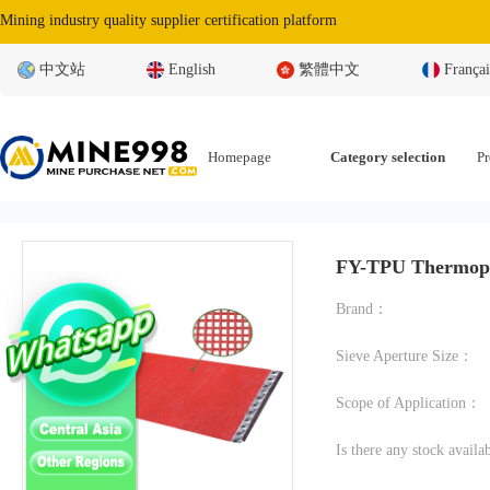
Mining industry quality supplier certification platform
中文站
English
繁體中文
Françai
Homepage
Category selection
Pr
FY-TPU Thermopl
Brand：
Sieve Aperture Size：
Scope of Application：
Is there any stock avail