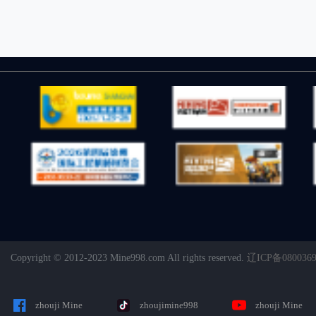
Copyright © 2012-2023 Mine998.com All rights reserved.
辽ICP备080036
zhouji Mine
zhoujimine998
zhouji Mine