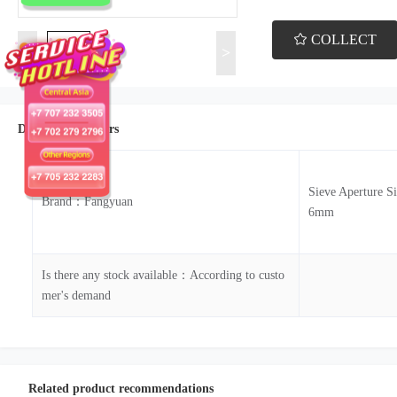
COLLECT
<
>
Details Parameters
Sieve Apertur
Brand：Fangyuan
6mm
Is there any stock available：According to custo
mer's demand
Related product recommendations