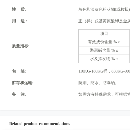
性 质:
灰色和淡灰色粉状物(或粒状
用 途：
正（异）戊基黄原酸钾是金
项目
有效成份含量 % ≥
质量指标:
游离碱含量 % ≤
水及挥发物 % ≤
包 装:
110KG-180KG桶，850KG-
贮存和运输:
防潮、防水、防曝晒。
备 注:
如需方有特殊需求，可根据
Related product recommendations