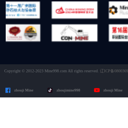
Copyright © 2012-2023 Mine998.com All rights reserved.
辽ICP备080036
zhouji Mine
zhoujimine998
zhouji Mine