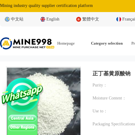
Mining industry quality supplier certification platform
中文站
English
繁體中文
Françai
Homepage
Category selection
Pr
正丁基黄原酸钠
Purity：
Moisture Content：
Use to：
Packaging Specificatio